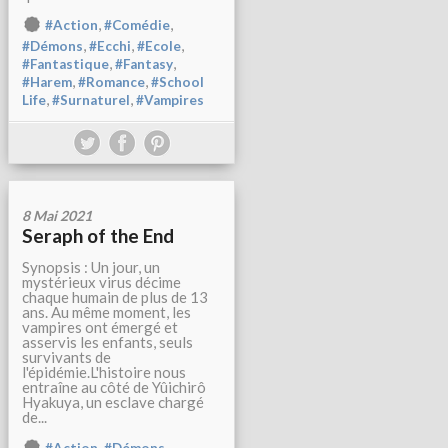
,
,
#Action
#Comédie
,
,
,
#Démons
#Ecchi
#Ecole
,
,
#Fantastique
#Fantasy
,
,
#Harem
#Romance
#School
,
,
Life
#Surnaturel
#Vampires
8 Mai 2021
Seraph of the End
Synopsis : Un jour, un
mystérieux virus décime
chaque humain de plus de 13
ans. Au même moment, les
vampires ont émergé et
asservis les enfants, seuls
survivants de
l'épidémie.L'histoire nous
entraîne au côté de Yûichirô
Hyakuya, un esclave chargé
de...
,
,