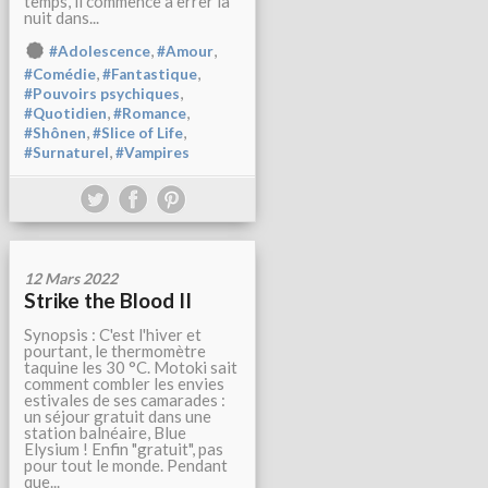
temps, il commence à errer la
nuit dans...
,
,
#Adolescence
#Amour
,
,
#Comédie
#Fantastique
,
#Pouvoirs psychiques
,
,
#Quotidien
#Romance
,
,
#Shônen
#Slice of Life
,
#Surnaturel
#Vampires
12 Mars 2022
Strike the Blood II
Synopsis : C'est l'hiver et
pourtant, le thermomètre
taquine les 30 °C. Motoki sait
comment combler les envies
estivales de ses camarades :
un séjour gratuit dans une
station balnéaire, Blue
Elysium ! Enfin "gratuit", pas
pour tout le monde. Pendant
que...