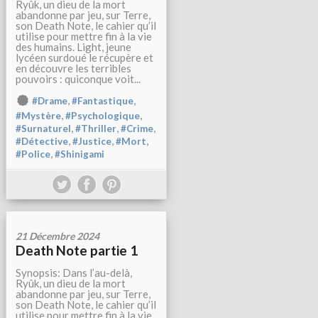
Ryûk, un dieu de la mort
abandonne par jeu, sur Terre,
son Death Note, le cahier qu’il
utilise pour mettre fin à la vie
des humains. Light, jeune
lycéen surdoué le récupère et
en découvre les terribles
pouvoirs : quiconque voit...
,
,
#Drame
#Fantastique
,
,
#Mystère
#Psychologique
,
,
,
#Surnaturel
#Thriller
#Crime
,
,
,
#Détective
#Justice
#Mort
,
#Police
#Shinigami
21 Décembre 2024
Death Note partie 1
Synopsis: Dans l’au-delà,
Ryûk, un dieu de la mort
abandonne par jeu, sur Terre,
son Death Note, le cahier qu’il
utilise pour mettre fin à la vie