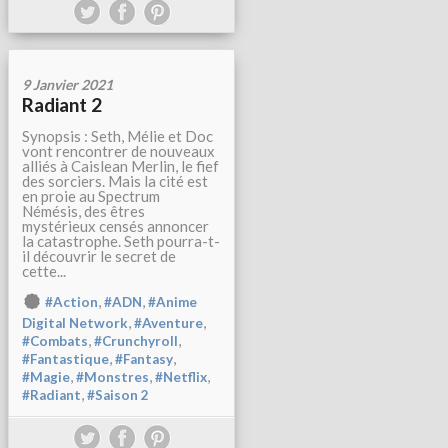
9 Janvier 2021
Radiant 2
Synopsis : Seth, Mélie et Doc
vont rencontrer de nouveaux
alliés à Caislean Merlin, le fief
des sorciers. Mais la cité est
en proie au Spectrum
Némésis, des êtres
mystérieux censés annoncer
la catastrophe. Seth pourra-t-
il découvrir le secret de
cette...
,
,
#Action
#ADN
#Anime
,
,
Digital Network
#Aventure
,
,
#Combats
#Crunchyroll
,
,
#Fantastique
#Fantasy
,
,
,
#Magie
#Monstres
#Netflix
,
#Radiant
#Saison 2