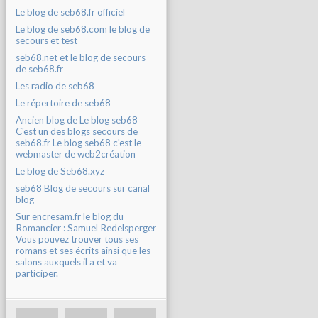
Le blog de seb68.fr officiel
Le blog de seb68.com le blog de
secours et test
seb68.net et le blog de secours
de seb68.fr
Les radio de seb68
Le répertoire de seb68
Ancien blog de Le blog seb68
C'est un des blogs secours de
seb68.fr Le blog seb68 c'est le
webmaster de web2création
Le blog de Seb68.xyz
seb68 Blog de secours sur canal
blog
Sur encresam.fr le blog du
Romancier : Samuel Redelsperger
Vous pouvez trouver tous ses
romans et ses écrits ainsi que les
salons auxquels il a et va
participer.