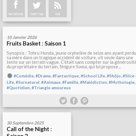
FACEBOOK
TWITTER
RSS
10 Janvier 2026
Fruits Basket : Saison 1
Synopsis : Tohru Honda, jeune orpheline de seize ans ayant perd
sa mère dans un tragique accident de voiture, vit seule dans une
tente sur un terrain vague. C’était sans compter sur la générosit
du propriétaire du terrain, Shigure Soma, qui lui propose...
,
,
,
,
,
#Comédie
#Drame
#Fantastique
#School Life
#Shôjo
#Slice 
,
,
,
,
,
,
Life
#Surnaturel
#Animaux
#Famille
#Malédiction
#Mythologie
,
#Quotidien
#Triangle amoureux
30 Septembre 2025
Call of the Night :
Saison 2