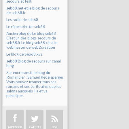
secours et test
seb68.net et le blog de secours
de seb68.fr
Les radio de seb68
Le répertoire de seb68
Ancien blog de Le blog seb68
C'est un des blogs secours de
seb68.fr Le blog seb68 c'est le
webmaster de web2création
Le blog de Seb68.xyz
seb68 Blog de secours sur canal
blog
Sur encresam.fr le blog du
Romancier : Samuel Redelsperger
Vous pouvez trouver tous ses
romans et ses écrits ainsi que les
salons auxquels il a et va
participer.
FACEBOOK
TWITTER
RSS