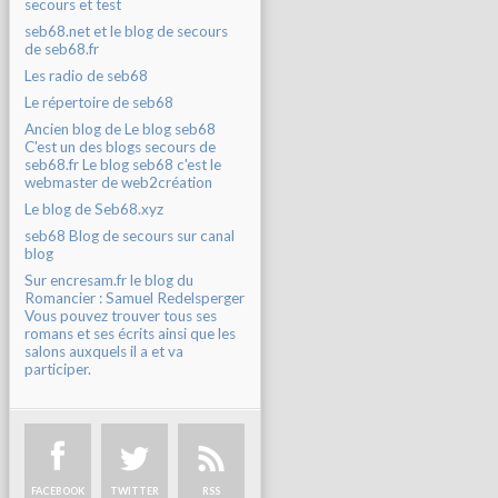
secours et test
seb68.net et le blog de secours
de seb68.fr
Les radio de seb68
Le répertoire de seb68
Ancien blog de Le blog seb68
C'est un des blogs secours de
seb68.fr Le blog seb68 c'est le
webmaster de web2création
Le blog de Seb68.xyz
seb68 Blog de secours sur canal
blog
Sur encresam.fr le blog du
Romancier : Samuel Redelsperger
Vous pouvez trouver tous ses
romans et ses écrits ainsi que les
salons auxquels il a et va
participer.
FACEBOOK
TWITTER
RSS