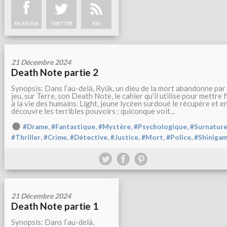
FACEBOOK
TWITTER
RSS
21 Décembre 2024
Death Note partie 2
Synopsis: Dans l’au-delà, Ryûk, un dieu de la mort abandonne par
jeu, sur Terre, son Death Note, le cahier qu’il utilise pour mettre f
à la vie des humains. Light, jeune lycéen surdoué le récupère et e
découvre les terribles pouvoirs : quiconque voit...
,
,
,
,
#Drame
#Fantastique
#Mystère
#Psychologique
#Surnature
,
,
,
,
,
,
#Thriller
#Crime
#Détective
#Justice
#Mort
#Police
#Shinigam
21 Décembre 2024
Death Note partie 1
Synopsis: Dans l’au-delà,