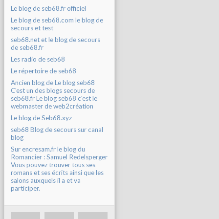
Le blog de seb68.fr officiel
Le blog de seb68.com le blog de
secours et test
seb68.net et le blog de secours
de seb68.fr
Les radio de seb68
Le répertoire de seb68
Ancien blog de Le blog seb68
C'est un des blogs secours de
seb68.fr Le blog seb68 c'est le
webmaster de web2création
Le blog de Seb68.xyz
seb68 Blog de secours sur canal
blog
Sur encresam.fr le blog du
Romancier : Samuel Redelsperger
Vous pouvez trouver tous ses
romans et ses écrits ainsi que les
salons auxquels il a et va
participer.