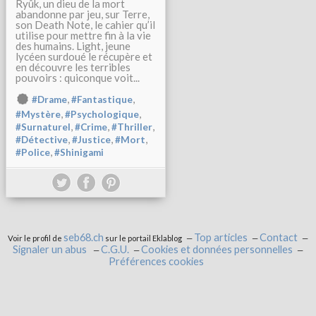
Ryûk, un dieu de la mort
abandonne par jeu, sur Terre,
son Death Note, le cahier qu’il
utilise pour mettre fin à la vie
des humains. Light, jeune
lycéen surdoué le récupère et
en découvre les terribles
pouvoirs : quiconque voit...
,
,
#Drame
#Fantastique
,
,
#Mystère
#Psychologique
,
,
,
#Surnaturel
#Crime
#Thriller
,
,
,
#Détective
#Justice
#Mort
,
#Police
#Shinigami
seb68.ch
Top articles
Contact
Voir le profil de
sur le portail Eklablog
Signaler un abus
C.G.U.
Cookies et données personnelles
Préférences cookies