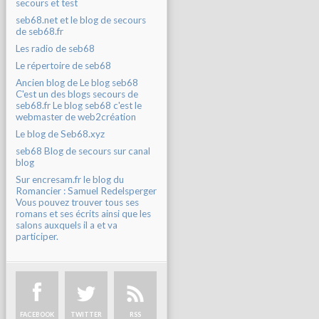
secours et test
seb68.net et le blog de secours
de seb68.fr
Les radio de seb68
Le répertoire de seb68
Ancien blog de Le blog seb68
C'est un des blogs secours de
seb68.fr Le blog seb68 c'est le
webmaster de web2création
Le blog de Seb68.xyz
seb68 Blog de secours sur canal
blog
Sur encresam.fr le blog du
Romancier : Samuel Redelsperger
Vous pouvez trouver tous ses
romans et ses écrits ainsi que les
salons auxquels il a et va
participer.
FACEBOOK
TWITTER
RSS