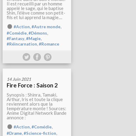
Il est recueilli par un homme
appelé le sage, qui le baptise
Shin, l’élève comme son petit-
fils et lui apprend la magie....
,
,
#Action
#Autre monde
,
,
#Comédie
#Démons
,
,
#Fantasy
#Magie
,
#Réincarnation
#Romance
14 Juin 2021
Fire Force : Saison 2
Synopsis : Shinra, Tamaki,
Arthur, Iris et toute la clique
reviennent alors que la
température monte ! Sources:
Anime Digital Network Bande
annonce :
,
,
#Action
#Comédie
,
,
#Drame
#Science-fiction