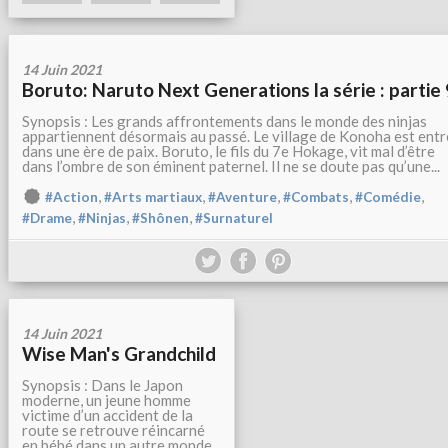
14 Juin 2021
Boruto: Naruto Next Generations la série : partie 
Synopsis : Les grands affrontements dans le monde des ninjas
appartiennent désormais au passé. Le village de Konoha est entr
dans une ère de paix. Boruto, le fils du 7e Hokage, vit mal d’être
dans l’ombre de son éminent paternel. Il ne se doute pas qu’une...
,
,
,
,
,
#Action
#Arts martiaux
#Aventure
#Combats
#Comédie
,
,
,
#Drame
#Ninjas
#Shônen
#Surnaturel
14 Juin 2021
Wise Man's Grandchild
Synopsis : Dans le Japon
moderne, un jeune homme
victime d’un accident de la
route se retrouve réincarné
en bébé dans un autre monde.