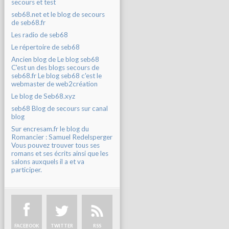
secours et test
seb68.net et le blog de secours
de seb68.fr
Les radio de seb68
Le répertoire de seb68
Ancien blog de Le blog seb68
C'est un des blogs secours de
seb68.fr Le blog seb68 c'est le
webmaster de web2création
Le blog de Seb68.xyz
seb68 Blog de secours sur canal
blog
Sur encresam.fr le blog du
Romancier : Samuel Redelsperger
Vous pouvez trouver tous ses
romans et ses écrits ainsi que les
salons auxquels il a et va
participer.
FACEBOOK
TWITTER
RSS