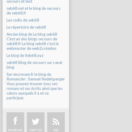
secours et test
seb68.net et le blog de secours
de seb68.fr
Les radio de seb68
Le répertoire de seb68
Ancien blog de Le blog seb68
C'est un des blogs secours de
seb68.fr Le blog seb68 c'est le
webmaster de web2création
Le blog de Seb68.xyz
seb68 Blog de secours sur canal
blog
Sur encresam.fr le blog du
Romancier : Samuel Redelsperger
Vous pouvez trouver tous ses
romans et ses écrits ainsi que les
salons auxquels il a et va
participer.
FACEBOOK
TWITTER
RSS