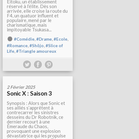
Eitoku, un établissement
réservé à l’élite. Dès son
arrivée, elle croise la route du
F4, un quatuor influent et
populaire, mené par le
charismatique, mais
impitoyable Tsukasa...
,
,
,
#Comédie
#Drame
#Ecole
,
,
#Romance
#Shôjo
#Slice of
,
Life
#Triangle amoureux
2 Février 2025
Sonic X : Saison 3
Synopsis : Alors que Sonic et
ses alliés s’apprêtent à
contrecarrer les sinistres
desseins du Dr Robotnik, ce
dernier recourt à une
Émeraude du Chaos,
provoquant une explosion
dévastatrice qui les propulse