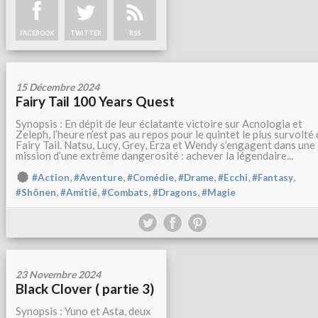
FACEBOOK
TWITTER
RSS
15 Décembre 2024
Fairy Tail 100 Years Quest
Synopsis : En dépit de leur éclatante victoire sur Acnologia et
Zeleph, l’heure n’est pas au repos pour le quintet le plus survolté
Fairy Tail. Natsu, Lucy, Grey, Erza et Wendy s’engagent dans une
mission d’une extrême dangerosité : achever la légendaire...
,
,
,
,
,
,
#Action
#Aventure
#Comédie
#Drame
#Ecchi
#Fantasy
,
,
,
,
#Shônen
#Amitié
#Combats
#Dragons
#Magie
23 Novembre 2024
Black Clover ( partie 3)
Synopsis : Yuno et Asta, deux