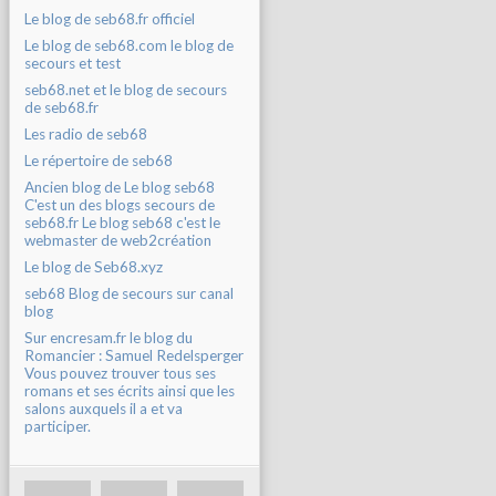
Le blog de seb68.fr officiel
Le blog de seb68.com le blog de
secours et test
seb68.net et le blog de secours
de seb68.fr
Les radio de seb68
Le répertoire de seb68
Ancien blog de Le blog seb68
C'est un des blogs secours de
seb68.fr Le blog seb68 c'est le
webmaster de web2création
Le blog de Seb68.xyz
seb68 Blog de secours sur canal
blog
Sur encresam.fr le blog du
Romancier : Samuel Redelsperger
Vous pouvez trouver tous ses
romans et ses écrits ainsi que les
salons auxquels il a et va
participer.