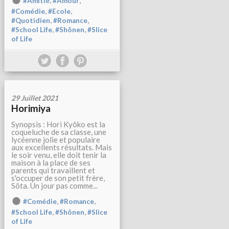
,
,
#Amitié
#Amour
,
,
#Comédie
#Ecole
,
,
#Quotidien
#Romance
,
,
#School Life
#Shônen
#Slice
of Life
29 Juillet 2021
Horimiya
Synopsis : Hori Kyôko est la
coqueluche de sa classe, une
lycéenne jolie et populaire
aux excellents résultats. Mais
le soir venu, elle doit tenir la
maison à la place de ses
parents qui travaillent et
s'occuper de son petit frère,
Sôta. Un jour pas comme...
,
,
#Comédie
#Romance
,
,
#School Life
#Shônen
#Slice
of Life