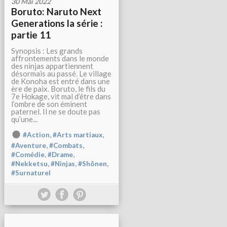
30 Mai 2022
Boruto: Naruto Next
Generations la série :
partie 11
Synopsis : Les grands
affrontements dans le monde
des ninjas appartiennent
désormais au passé. Le village
de Konoha est entré dans une
ère de paix. Boruto, le fils du
7e Hokage, vit mal d’être dans
l’ombre de son éminent
paternel. Il ne se doute pas
qu’une...
,
,
#Action
#Arts martiaux
,
,
#Aventure
#Combats
,
,
#Comédie
#Drame
,
,
,
#Nekketsu
#Ninjas
#Shônen
#Surnaturel