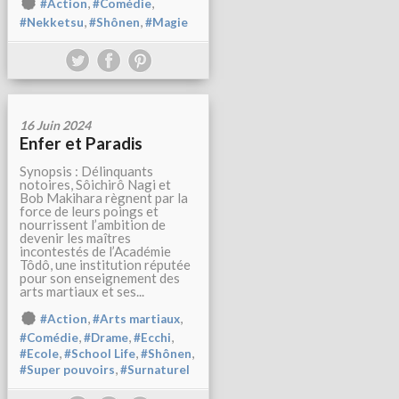
,
,
#Action
#Comédie
,
,
#Nekketsu
#Shônen
#Magie
16 Juin 2024
Enfer et Paradis
Synopsis : Délinquants
notoires, Sôichirô Nagi et
Bob Makihara règnent par la
force de leurs poings et
nourrissent l’ambition de
devenir les maîtres
incontestés de l’Académie
Tôdô, une institution réputée
pour son enseignement des
arts martiaux et ses...
,
,
#Action
#Arts martiaux
,
,
,
#Comédie
#Drame
#Ecchi
,
,
,
#Ecole
#School Life
#Shônen
,
#Super pouvoirs
#Surnaturel