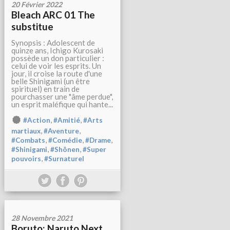
20 Février 2022
Bleach ARC 01 The
substitue
Synopsis : Adolescent de
quinze ans, Ichigo Kurosaki
possède un don particulier :
celui de voir les esprits. Un
jour, il croise la route d'une
belle Shinigami (un être
spirituel) en train de
pourchasser une "âme perdue",
un esprit maléfique qui hante...
,
,
#Action
#Amitié
#Arts
,
,
martiaux
#Aventure
,
,
,
#Combats
#Comédie
#Drame
,
,
#Shinigami
#Shônen
#Super
,
pouvoirs
#Surnaturel
28 Novembre 2021
Boruto: Naruto Next