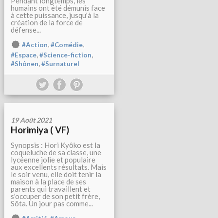
Pendant longtemps, les
humains ont été démunis face
à cette puissance, jusqu'à la
création de la force de
défense...
,
,
#Action
#Comédie
,
,
#Espace
#Science-fiction
,
#Shônen
#Surnaturel
19 Août 2021
Horimiya ( VF)
Synopsis : Hori Kyôko est la
coqueluche de sa classe, une
lycéenne jolie et populaire
aux excellents résultats. Mais
le soir venu, elle doit tenir la
maison à la place de ses
parents qui travaillent et
s'occuper de son petit frère,
Sôta. Un jour pas comme...