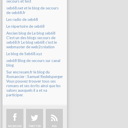
secours et test
seb68.net et le blog de secours
de seb68.fr
Les radio de seb68
Le répertoire de seb68
Ancien blog de Le blog seb68
C'est un des blogs secours de
seb68.fr Le blog seb68 c'est le
webmaster de web2création
Le blog de Seb68.xyz
seb68 Blog de secours sur canal
blog
Sur encresam.fr le blog du
Romancier : Samuel Redelsperger
Vous pouvez trouver tous ses
romans et ses écrits ainsi que les
salons auxquels il a et va
participer.
FACEBOOK
TWITTER
RSS