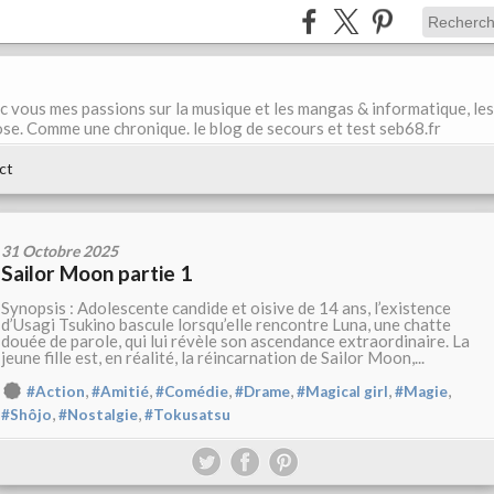
ec vous mes passions sur la musique et les mangas & informatique, les
ose. Comme une chronique. le blog de secours et test seb68.fr
ct
31 Octobre 2025
Sailor Moon partie 1
Synopsis : Adolescente candide et oisive de 14 ans, l’existence
d’Usagi Tsukino bascule lorsqu’elle rencontre Luna, une chatte
douée de parole, qui lui révèle son ascendance extraordinaire. La
jeune fille est, en réalité, la réincarnation de Sailor Moon,...
,
,
,
,
,
,
#Action
#Amitié
#Comédie
#Drame
#Magical girl
#Magie
,
,
#Shôjo
#Nostalgie
#Tokusatsu