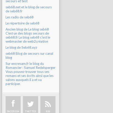
secours et test
seb68.net et le blog de secours
de seb68.fr
Les radio de seb68
Le répertoire de seb68
Ancien blog de Le blog seb68
C'est un des blogs secours de
seb68.fr Le blog seb68 c'est le
webmaster de web2création
Le blog de Seb68.xyz
seb68 Blog de secours sur canal
blog
Sur encresam.fr le blog du
Romancier : Samuel Redelsperger
Vous pouvez trouver tous ses
romans et ses écrits ainsi que les
salons auxquels il a et va
participer.
FACEBOOK
TWITTER
RSS