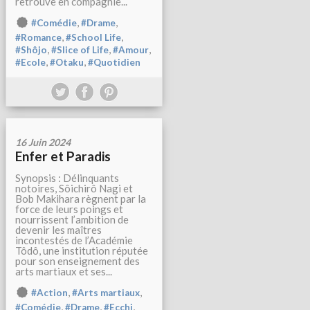
retrouve en compagnie...
,
,
#Comédie
#Drame
,
,
#Romance
#School Life
,
,
,
#Shôjo
#Slice of Life
#Amour
,
,
#Ecole
#Otaku
#Quotidien
16 Juin 2024
Enfer et Paradis
Synopsis : Délinquants
notoires, Sôichirô Nagi et
Bob Makihara règnent par la
force de leurs poings et
nourrissent l’ambition de
devenir les maîtres
incontestés de l’Académie
Tôdô, une institution réputée
pour son enseignement des
arts martiaux et ses...
,
,
#Action
#Arts martiaux
,
,
,
#Comédie
#Drame
#Ecchi