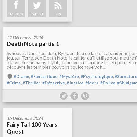
FACEBOOK
TWITTER
RSS
21 Décembre 2024
Death Note partie 1
Synopsis: Dans l’au-delà, Ryûk, un dieu de la mort abandonne par
jeu, sur Terre, son Death Note, le cahier qu’il utilise pour mettre f
à la vie des humains. Light, jeune lycéen surdoué le récupère et e
découvre les terribles pouvoirs : quiconque voit...
,
,
,
,
#Drame
#Fantastique
#Mystère
#Psychologique
#Surnature
,
,
,
,
,
,
#Crime
#Thriller
#Détective
#Justice
#Mort
#Police
#Shinigam
15 Décembre 2024
Fairy Tail 100 Years
Quest