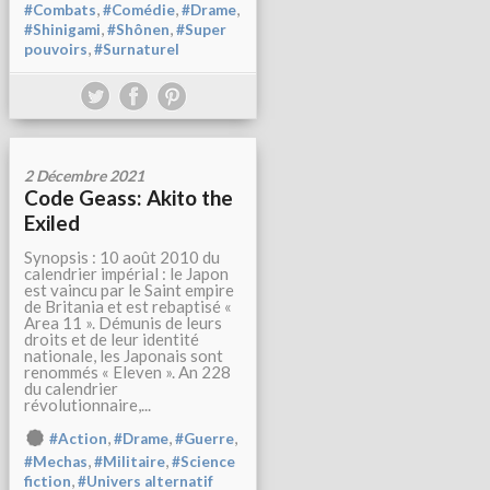
,
,
,
#Combats
#Comédie
#Drame
,
,
#Shinigami
#Shônen
#Super
,
pouvoirs
#Surnaturel
2 Décembre 2021
Code Geass: Akito the
Exiled
Synopsis : 10 août 2010 du
calendrier impérial : le Japon
est vaincu par le Saint empire
de Britania et est rebaptisé «
Area 11 ». Démunis de leurs
droits et de leur identité
nationale, les Japonais sont
renommés « Eleven ». An 228
du calendrier
révolutionnaire,...
,
,
,
#Action
#Drame
#Guerre
,
,
#Mechas
#Militaire
#Science
,
fiction
#Univers alternatif