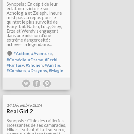
Synopsis : En dépit de leur
éclatante victoire sur
Acnologia et Zeleph, l’heure
n’est pas au repos pour le
quintet le plus survolté de
Fairy Tail. Natsu, Lucy, Grey,
Erza et Wendy s’engagent
dans une mission d’une
extrême dangerosité :
achever la légendaire...
,
,
#Action
#Aventure
,
,
,
#Comédie
#Drame
#Ecchi
,
,
,
#Fantasy
#Shônen
#Amitié
,
,
#Combats
#Dragons
#Magie
14 Décembre 2024
Real Girl 2
Synopsis : Cible des railleries
incessantes de ses camarades,
Hikari Tsutsui, dit « Tsutsun »,