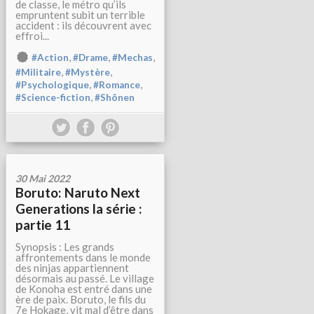
de classe, le métro qu’ils
empruntent subit un terrible
accident : ils découvrent avec
effroi...
,
,
,
#Action
#Drame
#Mechas
,
,
#Militaire
#Mystère
,
,
#Psychologique
#Romance
,
#Science-fiction
#Shônen
30 Mai 2022
Boruto: Naruto Next
Generations la série :
partie 11
Synopsis : Les grands
affrontements dans le monde
des ninjas appartiennent
désormais au passé. Le village
de Konoha est entré dans une
ère de paix. Boruto, le fils du
7e Hokage, vit mal d’être dans