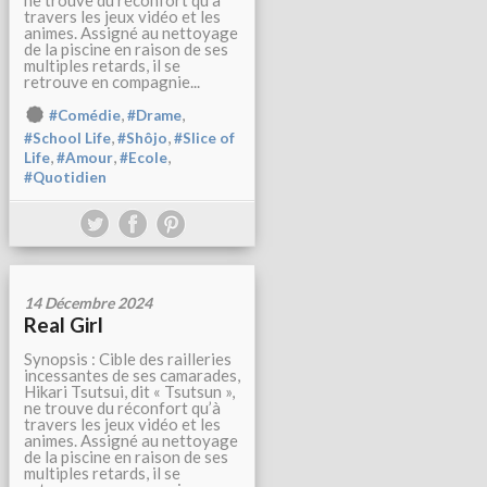
ne trouve du réconfort qu’à
travers les jeux vidéo et les
animes. Assigné au nettoyage
de la piscine en raison de ses
multiples retards, il se
retrouve en compagnie...
,
,
#Comédie
#Drame
,
,
#School Life
#Shôjo
#Slice of
,
,
,
Life
#Amour
#Ecole
#Quotidien
14 Décembre 2024
Real Girl
Synopsis : Cible des railleries
incessantes de ses camarades,
Hikari Tsutsui, dit « Tsutsun »,
ne trouve du réconfort qu’à
travers les jeux vidéo et les
animes. Assigné au nettoyage
de la piscine en raison de ses
multiples retards, il se