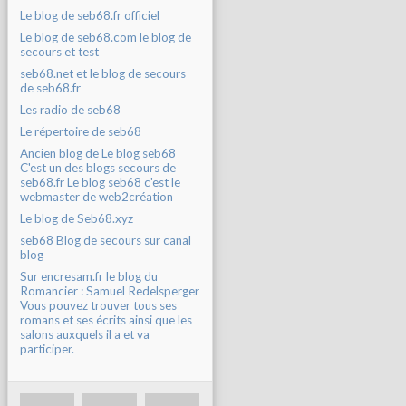
Le blog de seb68.fr officiel
Le blog de seb68.com le blog de
secours et test
seb68.net et le blog de secours
de seb68.fr
Les radio de seb68
Le répertoire de seb68
Ancien blog de Le blog seb68
C'est un des blogs secours de
seb68.fr Le blog seb68 c'est le
webmaster de web2création
Le blog de Seb68.xyz
seb68 Blog de secours sur canal
blog
Sur encresam.fr le blog du
Romancier : Samuel Redelsperger
Vous pouvez trouver tous ses
romans et ses écrits ainsi que les
salons auxquels il a et va
participer.