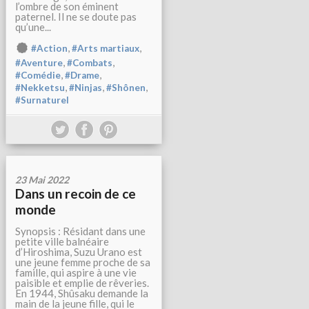
l’ombre de son éminent
paternel. Il ne se doute pas
qu’une...
,
,
#Action
#Arts martiaux
,
,
#Aventure
#Combats
,
,
#Comédie
#Drame
,
,
,
#Nekketsu
#Ninjas
#Shônen
#Surnaturel
23 Mai 2022
Dans un recoin de ce
monde
Synopsis : Résidant dans une
petite ville balnéaire
d’Hiroshima, Suzu Urano est
une jeune femme proche de sa
famille, qui aspire à une vie
paisible et emplie de rêveries.
En 1944, Shûsaku demande la
main de la jeune fille, qui le