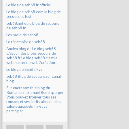
Le blog de seb68.fr officiel
Le blog de seb68.com le blog de
secours et test
seb68.net et le blog de secours
de seb68.fr
Les radio de seb68
Le répertoire de seb68
Ancien blog de Le blog seb68
C'est un des blogs secours de
seb68.fr Le blog seb68 c'est le
webmaster de web2création
Le blog de Seb68.xyz
seb68 Blog de secours sur canal
blog
Sur encresam.fr le blog du
Romancier : Samuel Redelsperger
Vous pouvez trouver tous ses
romans et ses écrits ainsi que les
salons auxquels il a et va
participer.