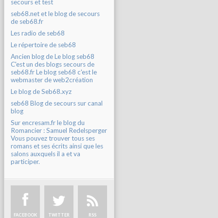
secours et test
seb68.net et le blog de secours
de seb68.fr
Les radio de seb68
Le répertoire de seb68
Ancien blog de Le blog seb68
C'est un des blogs secours de
seb68.fr Le blog seb68 c'est le
webmaster de web2création
Le blog de Seb68.xyz
seb68 Blog de secours sur canal
blog
Sur encresam.fr le blog du
Romancier : Samuel Redelsperger
Vous pouvez trouver tous ses
romans et ses écrits ainsi que les
salons auxquels il a et va
participer.
FACEBOOK
TWITTER
RSS