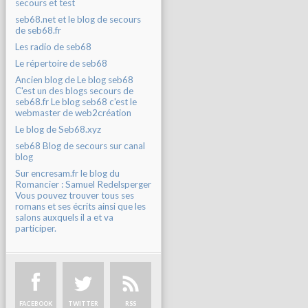
secours et test
seb68.net et le blog de secours
de seb68.fr
Les radio de seb68
Le répertoire de seb68
Ancien blog de Le blog seb68
C'est un des blogs secours de
seb68.fr Le blog seb68 c'est le
webmaster de web2création
Le blog de Seb68.xyz
seb68 Blog de secours sur canal
blog
Sur encresam.fr le blog du
Romancier : Samuel Redelsperger
Vous pouvez trouver tous ses
romans et ses écrits ainsi que les
salons auxquels il a et va
participer.
FACEBOOK
TWITTER
RSS