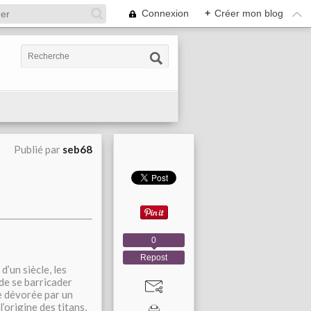
Connexion
+
Créer mon blog
Publié par
seb68
0
Repost
’un siècle, les
de se barricader
e dévorée par un
l’origine des titans,