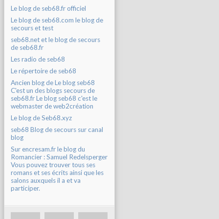
Le blog de seb68.fr officiel
Le blog de seb68.com le blog de
secours et test
seb68.net et le blog de secours
de seb68.fr
Les radio de seb68
Le répertoire de seb68
Ancien blog de Le blog seb68
C'est un des blogs secours de
seb68.fr Le blog seb68 c'est le
webmaster de web2création
Le blog de Seb68.xyz
seb68 Blog de secours sur canal
blog
Sur encresam.fr le blog du
Romancier : Samuel Redelsperger
Vous pouvez trouver tous ses
romans et ses écrits ainsi que les
salons auxquels il a et va
participer.