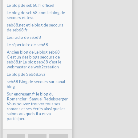
Le blog de seb68.fr officiel
Le blog de seb68.com le blog de
secours et test
seb68.net et le blog de secours
de seb68.fr
Les radio de seb68
Le répertoire de seb68
Ancien blog de Le blog seb68
C'est un des blogs secours de
seb68.fr Le blog seb68 c'est le
webmaster de web2création
Le blog de Seb68.xyz
seb68 Blog de secours sur canal
blog
Sur encresam.fr le blog du
Romancier : Samuel Redelsperger
Vous pouvez trouver tous ses
romans et ses écrits ainsi que les
salons auxquels il a et va
participer.