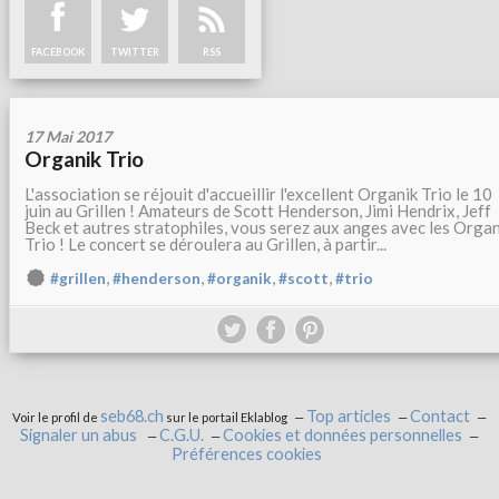
FACEBOOK
TWITTER
RSS
17 Mai 2017
Organik Trio
L'association se réjouit d'accueillir l'excellent Organik Trio le 10
juin au Grillen ! Amateurs de Scott Henderson, Jimi Hendrix, Jeff
Beck et autres stratophiles, vous serez aux anges avec les Organ
Trio ! Le concert se déroulera au Grillen, à partir...
,
,
,
,
#grillen
#henderson
#organik
#scott
#trio
seb68.ch
Top articles
Contact
Voir le profil de
sur le portail Eklablog
Signaler un abus
C.G.U.
Cookies et données personnelles
Préférences cookies