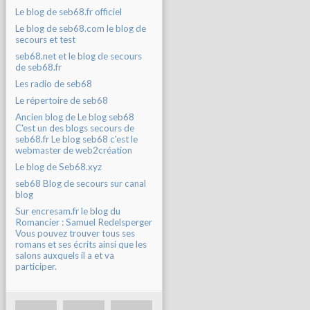
Le blog de seb68.fr officiel
Le blog de seb68.com le blog de
secours et test
seb68.net et le blog de secours
de seb68.fr
Les radio de seb68
Le répertoire de seb68
Ancien blog de Le blog seb68
C'est un des blogs secours de
seb68.fr Le blog seb68 c'est le
webmaster de web2création
Le blog de Seb68.xyz
seb68 Blog de secours sur canal
blog
Sur encresam.fr le blog du
Romancier : Samuel Redelsperger
Vous pouvez trouver tous ses
romans et ses écrits ainsi que les
salons auxquels il a et va
participer.