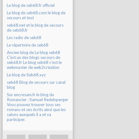
Le blog de seb68.fr officiel
Le blog de seb68.com le blog de
secours et test
seb68.net et le blog de secours
de seb68.fr
Les radio de seb68
Le répertoire de seb68
Ancien blog de Le blog seb68
C'est un des blogs secours de
seb68.fr Le blog seb68 c'est le
webmaster de web2création
Le blog de Seb68.xyz
seb68 Blog de secours sur canal
blog
Sur encresam.fr le blog du
Romancier : Samuel Redelsperger
Vous pouvez trouver tous ses
romans et ses écrits ainsi que les
salons auxquels il a et va
participer.