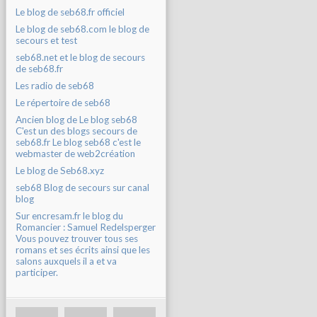
Le blog de seb68.fr officiel
Le blog de seb68.com le blog de
secours et test
seb68.net et le blog de secours
de seb68.fr
Les radio de seb68
Le répertoire de seb68
Ancien blog de Le blog seb68
C'est un des blogs secours de
seb68.fr Le blog seb68 c'est le
webmaster de web2création
Le blog de Seb68.xyz
seb68 Blog de secours sur canal
blog
Sur encresam.fr le blog du
Romancier : Samuel Redelsperger
Vous pouvez trouver tous ses
romans et ses écrits ainsi que les
salons auxquels il a et va
participer.