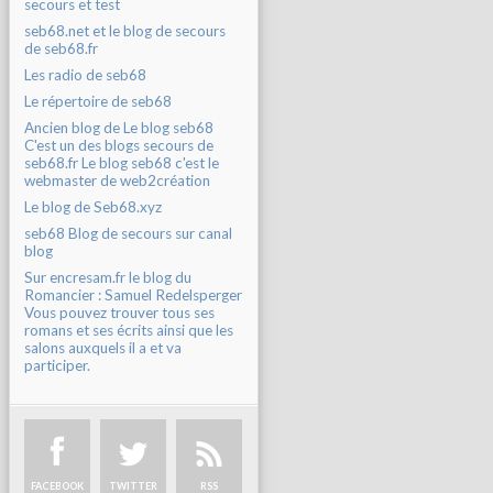
secours et test
seb68.net et le blog de secours
de seb68.fr
Les radio de seb68
Le répertoire de seb68
Ancien blog de Le blog seb68
C'est un des blogs secours de
seb68.fr Le blog seb68 c'est le
webmaster de web2création
Le blog de Seb68.xyz
seb68 Blog de secours sur canal
blog
Sur encresam.fr le blog du
Romancier : Samuel Redelsperger
Vous pouvez trouver tous ses
romans et ses écrits ainsi que les
salons auxquels il a et va
participer.
FACEBOOK
TWITTER
RSS