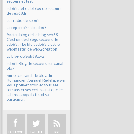
secours et test
seb68.net et le blog de secours
de seb68.fr
Les radio de seb68
Le répertoire de seb68
Ancien blog de Le blog seb68
C'est un des blogs secours de
seb68.fr Le blog seb68 c'est le
webmaster de web2création
Le blog de Seb68.xyz
seb68 Blog de secours sur canal
blog
Sur encresam.fr le blog du
Romancier : Samuel Redelsperger
Vous pouvez trouver tous ses
romans et ses écrits ainsi que les
salons auxquels il a et va
participer.
FACEBOOK
TWITTER
RSS