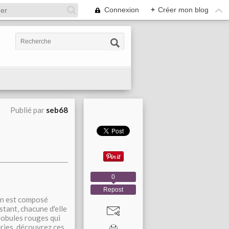
Connexion
+
Créer mon blog
Publié par
seb68
0
Repost
ain est composé
stant, chacune d'elle
lobules rouges qui
ries, découvrez ces