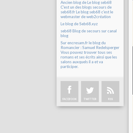
Ancien blog de Le blog seb68
C'est un des blogs secours de
seb68.fr Le blog seb68 c'est le
webmaster de web2création
Le blog de Seb68.xyz
seb68 Blog de secours sur canal
blog
Sur encresam.fr le blog du
Romancier : Samuel Redelsperger
Vous pouvez trouver tous ses
romans et ses écrits ainsi que les
salons auxquels il a et va
participer.
FACEBOOK
TWITTER
RSS