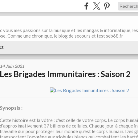
ec vous mes passions sur la musique et les mangas & informatique, les
ose. Comme une chronique. le blog de secours et test seb68.fr
ct
14 Juin 2021
Les Brigades Immunitaires : Saison 2
Synopsis :
Cette histoire est la vôtre : c'est celle de votre corps. Le corps hum
d’approximativement 37 billions de cellules. Chaque jour, à chaque in
travaille dur pour protéger leur monde qu'est le corps humain. Des g
transportent l’oxygène aux globules blancs qui combattent les bacté