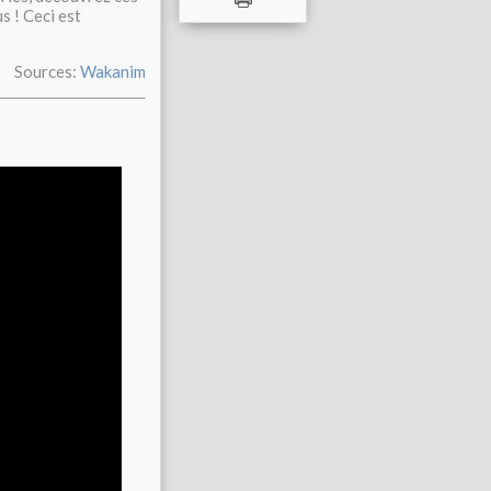
s ! Ceci est
Sources:
Wakanim