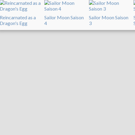
Reincarnated as a
Sailor Moon Saison
Sailor Moon Saison
Dragon's Egg
4
3