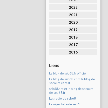
2022
2021
2020
2019
2018
2017
2016
Liens
Le blog de seb68.fr officiel
Le blog de seb68.com le blog de
secours et test
seb68.net et le blog de secours
de seb68.fr
Les radio de seb68
Le répertoire de seb68