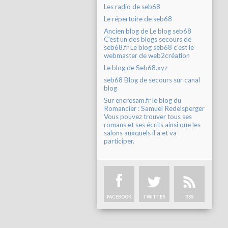
Les radio de seb68
Le répertoire de seb68
Ancien blog de Le blog seb68
C'est un des blogs secours de
seb68.fr Le blog seb68 c'est le
webmaster de web2création
Le blog de Seb68.xyz
seb68 Blog de secours sur canal
blog
Sur encresam.fr le blog du
Romancier : Samuel Redelsperger
Vous pouvez trouver tous ses
romans et ses écrits ainsi que les
salons auxquels il a et va
participer.
FACEBOOK
TWITTER
RSS