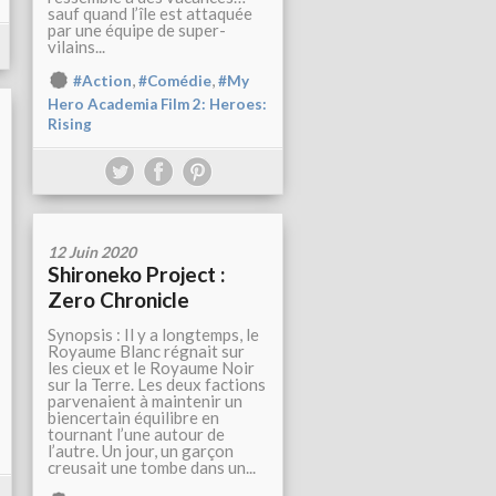
sauf quand l’île est attaquée
par une équipe de super-
vilains...
,
,
#Action
#Comédie
#My
Hero Academia Film 2: Heroes:
Rising
12 Juin 2020
Shironeko Project :
Zero Chronicle
Synopsis : Il y a longtemps, le
Royaume Blanc régnait sur
les cieux et le Royaume Noir
sur la Terre. Les deux factions
parvenaient à maintenir un
biencertain équilibre en
tournant l’une autour de
l’autre. Un jour, un garçon
creusait une tombe dans un...