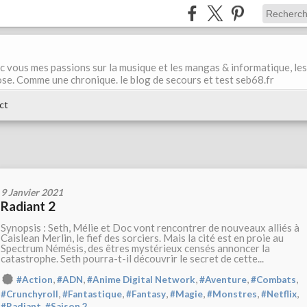
ec vous mes passions sur la musique et les mangas & informatique, les
ose. Comme une chronique. le blog de secours et test seb68.fr
ct
9 Janvier 2021
Radiant 2
Synopsis : Seth, Mélie et Doc vont rencontrer de nouveaux alliés à
Caislean Merlin, le fief des sorciers. Mais la cité est en proie au
Spectrum Némésis, des êtres mystérieux censés annoncer la
catastrophe. Seth pourra-t-il découvrir le secret de cette...
,
,
,
,
,
#Action
#ADN
#Anime Digital Network
#Aventure
#Combats
,
,
,
,
,
,
#Crunchyroll
#Fantastique
#Fantasy
#Magie
#Monstres
#Netflix
,
#Radiant
#Saison 2