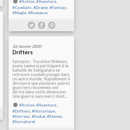
,
,
#Action
#Aventure
,
,
,
#Combats
#Drame
#Fantasy
,
#Magie
#Romance
26 Janvier 2020
Drifters
Synopsis : Toyohisa Shimazu,
jeune samurai participant à la
bataille de Sekigahara se
retrouve soudain plongé dans
un autre monde. Rapidement il
découvre que plusieurs autres
guerriers renommés ont
dérivé dans cette dimension.
Une guerre sans merci dont...
,
,
#Action
#Aventure
,
,
#Drifters
#Historique
,
,
,
#Horreur
#Isekai
#Seinen
#Surnaturel