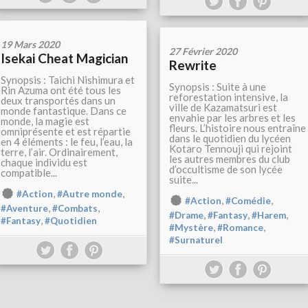
19 Mars 2020
27 Février 2020
Isekai Cheat Magician
Rewrite
Synopsis : Taichi Nishimura et
Synopsis : Suite à une
Rin Azuma ont été tous les
reforestation intensive, la
deux transportés dans un
ville de Kazamatsuri est
monde fantastique. Dans ce
envahie par les arbres et les
monde, la magie est
fleurs. L’histoire nous entraîne
omniprésente et est répartie
dans le quotidien du lycéen
en 4 éléments : le feu, l’eau, la
Kotaro Tennouji qui rejoint
terre, l’air. Ordinairement,
les autres membres du club
chaque individu est
d’occultisme de son lycée
compatible...
suite...
,
,
#Action
#Autre monde
,
,
#Action
#Comédie
,
,
#Aventure
#Combats
,
,
,
#Drame
#Fantasy
#Harem
,
#Fantasy
#Quotidien
,
,
#Mystère
#Romance
#Surnaturel