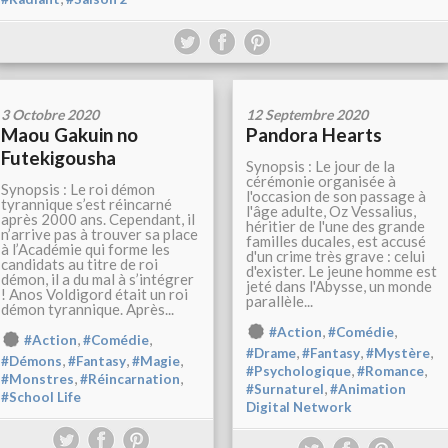
3 Octobre 2020
12 Septembre 2020
Maou Gakuin no
Pandora Hearts
Futekigousha
Synopsis : Le jour de la
cérémonie organisée à
Synopsis : Le roi démon
l'occasion de son passage à
tyrannique s’est réincarné
l'âge adulte, Oz Vessalius,
après 2000 ans. Cependant, il
héritier de l'une des grande
n’arrive pas à trouver sa place
familles ducales, est accusé
à l’Académie qui forme les
d'un crime très grave : celui
candidats au titre de roi
d'exister. Le jeune homme est
démon, il a du mal à s’intégrer
jeté dans l'Abysse, un monde
! Anos Voldigord était un roi
parallèle...
démon tyrannique. Après...
,
,
#Action
#Comédie
,
,
#Action
#Comédie
,
,
,
#Drame
#Fantasy
#Mystère
,
,
,
#Démons
#Fantasy
#Magie
,
,
#Psychologique
#Romance
,
,
#Monstres
#Réincarnation
,
#Surnaturel
#Animation
#School Life
Digital Network